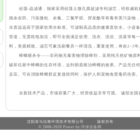
硅藻-晶滤通，独家采用硅藻土微孔膜超滤专利滤芯，经权威机
残余农药、污垢微粒、余氯、三氯甲烷、挥发酚等有毒有害污染物
水质远远高于国家饮用水标准。可滤制高品质的健康直饮水。小设
管道，无需耗电加压，即可全面满足饮用、洗衣、洗浴、洗菜等每
料，美观精致。滤芯可象洗刷餐具一样清洗，重复使用，寿命2~3年
蟑螂驱杀令——非药物无毒害物理除蟑剂，采用纯天然矿物原料
破坏住家中蟑螂的生存环境，达到彻底根治蟑螂的效果。产品无任
反应。可在消除蟑螂群反复侵扰同时，保护人和宠物免受毒药伤害
全新技术产品，市场容量广大，经营收益非常可观。 诚招全国
沈阳喜马拉雅环境技术有限公司 版权所有
© 2000-2020 Power by:
环保设备网