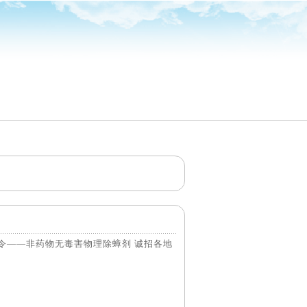
令——非药物无毒害物理除蟑剂 诚招各地