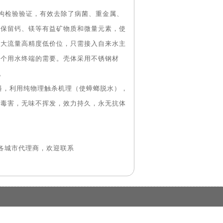
构检验验证，有效去除了病菌、重金属、
，保留钙、镁等有益矿物质和微量元素，使
备大流量高精度低价位，只需接入自来水主
一个用水终端的需要。壳体采用不锈钢材
。
，利用纯物理触杀机理（使蟑螂脱水），
何毒害，无味不挥发，效力持久，永无抗体
。
各城市代理商，欢迎联系