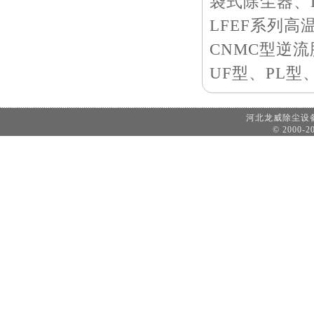
袋式除尘器、
LFEF系列
CNMC型逆
UF型、PL型
河北龙威除尘
© 2000-20