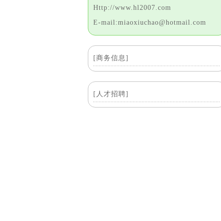
Http://www.hl2007.com
E-mail:miaoxiuchao@hotmail.com
[商务信息]
[人才招聘]