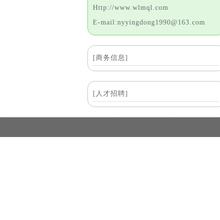
Http://www.wlmql.com
E-mail:nyyingdong1990@163.com
[商务信息]
[人才招聘]