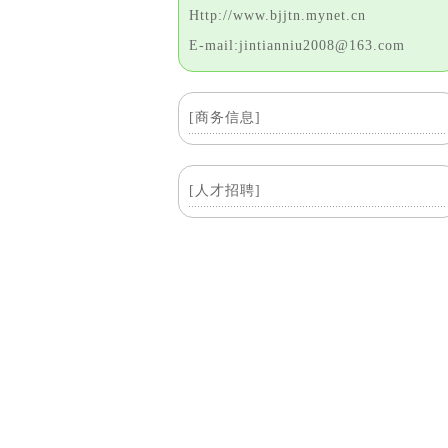
Http://www.bjjtn.mynet.cn
E-mail:jintianniu2008@163.com
[商务信息]
[人才招聘]