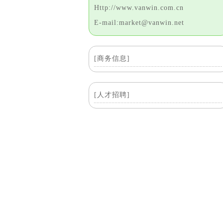
Http://www.vanwin.com.cn
E-mail:market@vanwin.net
[商务信息]
[人才招聘]