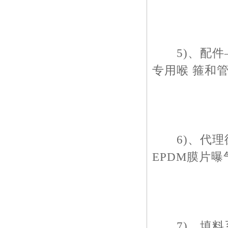
5)、配件—
专用喉 箍和
6)、代理德
EPDM膜片
7)、填料系