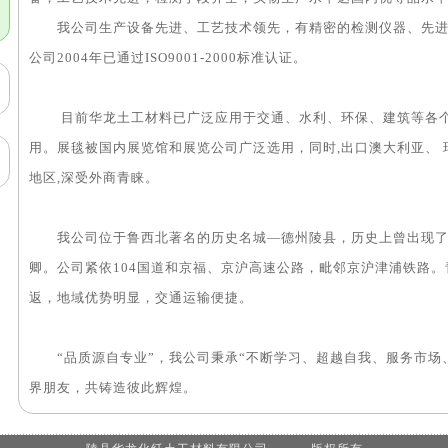
我公司生产设备先进、工艺技术领先，有精密的检测仪器、先进
公司2004年已通过ISO9001-2000标准认证。
目前华龙土工材料已广泛应用于交通、水利、环保、建筑等各个
用。展毯被国内展览馆和展览公司广泛选用，同时,出口澳大利亚、
地区,深受外商青睐。
我公司位于鲁西北著名的历史名城—德州陵县，历史上曾出现了
卿。公司紧依104国道和京福、京沪高速公路，毗邻京沪津浦铁路
返，地域优势明显，交通运输便捷。
“品质源自专业”，我公司秉承“不断学习、超越自我、服务市场
界朋友，共铸造彼此辉煌。