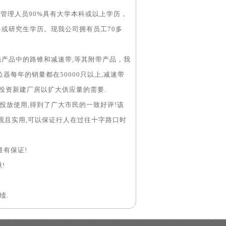
管理人员90%具有大学本科或以上学历，
或研究生学历。现我公司拥有员工70多
设施产品中的路锥和减速带,等其附带产品，我
位器每年的销量都在50000只以上,减速带
司投资新建厂房以扩大供应量的需要.
头投放使用,得到了广大市民的一致好评!该
观且实用,可以保证行人在过往十字路口时
量有保证!
!
绩.