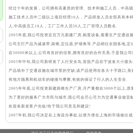
经过十年的发展，公司拥有高素质的管理、技术和施工人员，中高级
施工技术人员中二级以上项目经理16人，产品研发人员全部具有本科
人,中高级员工18人，工厂工作人员50人,工厂管理人员数名.
2005年底,我公司投资近百万元新建厂房,购置设备,着重生产交通
公司主打产品为减速带,路锥,定位器,护墙角等.产品销往全国各地,定
在50000米以上,公司有良好的信誉,拥有良好的合作关系,于是我公
2005年中旬,我公司新研发了人行安全岛,首批产品在宁波各大小接
产品填补了交通设施在城市里的空缺,该产品使用在各大十字路口,美
有地方隔离和机动车的碰撞与摩擦,有效的保证了行人的人生安全.
2005年年底,公司投资新建路锥生产厂房,月产量都在3000个以上,质
为了更好的服务广大市民与城市,我公司会尽心尽力为交通事业做贡献
欢迎各新老客户光临!给于我公司意见和建议!
2007年初,我公司决定在上海设办事处,以便方便在上海的市场做出成