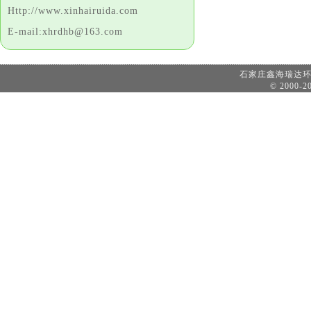
Http://www.xinhairuida.com
E-mail:xhrdhb@163.com
石家庄鑫海瑞达
© 2000-20