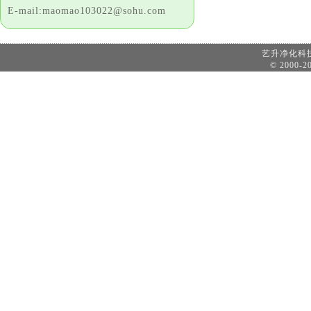
E-mail:maomao103022@sohu.com
艺升净化
© 2000-20