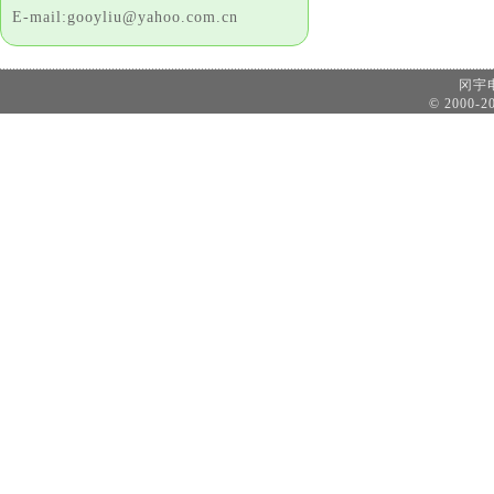
E-mail:gooyliu@yahoo.com.cn
冈
© 2000-20