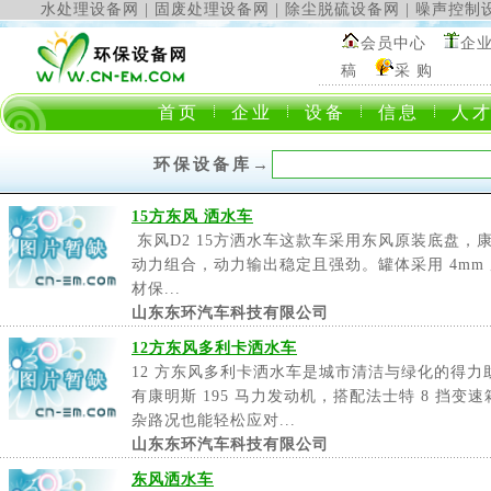
水处理设备网
|
固废处理设备网
|
除尘脱硫设备网
|
噪声控制
会员中心
企
稿
采 购
首页
企业
设备
信息
人
环保设备库
→
15方东风 洒水车
东风D2 15方洒水车这款车采用东风原装底盘，
动力组合，动力输出稳定且强劲。罐体采用 4mm 厚
材保...
山东东环汽车科技有限公司
12方东风多利卡洒水车
12 方东风多利卡洒水车是城市清洁与绿化的得
有康明斯 195 马力发动机，搭配法士特 8 挡
杂路况也能轻松应对...
山东东环汽车科技有限公司
东风洒水车