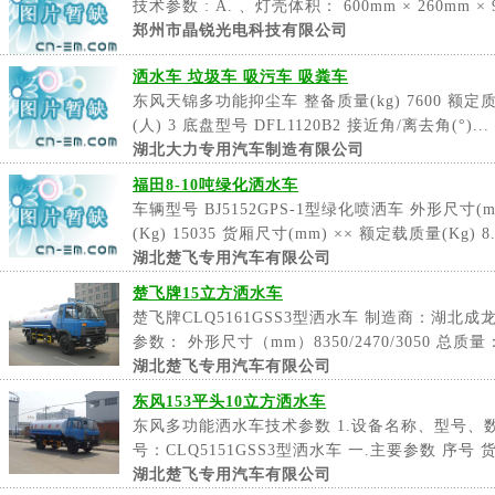
技术参数 : A. 、灯壳体积： 600mm × 260mm × 
郑州市晶锐光电科技有限公司
洒水车 垃圾车 吸污车 吸粪车
东风天锦多功能抑尘车 整备质量(kg) 7600 额定质量
(人) 3 底盘型号 DFL1120B2 接近角/离去角(°)...
湖北大力专用汽车制造有限公司
福田8-10吨绿化洒水车
车辆型号 BJ5152GPS-1型绿化喷洒车 外形尺寸(mm)
(Kg) 15035 货厢尺寸(mm) ×× 额定载质量(Kg) 8.
湖北楚飞专用汽车有限公司
楚飞牌15立方洒水车
楚飞牌CLQ5161GSS3型洒水车 制造商：湖北
参数： 外形尺寸（mm）8350/2470/3050 总质量：1
湖北楚飞专用汽车有限公司
东风153平头10立方洒水车
东风多功能洒水车技术参数 1.设备名称、型号、数
号：CLQ5151GSS3型洒水车 一.主要参数 序号 
湖北楚飞专用汽车有限公司