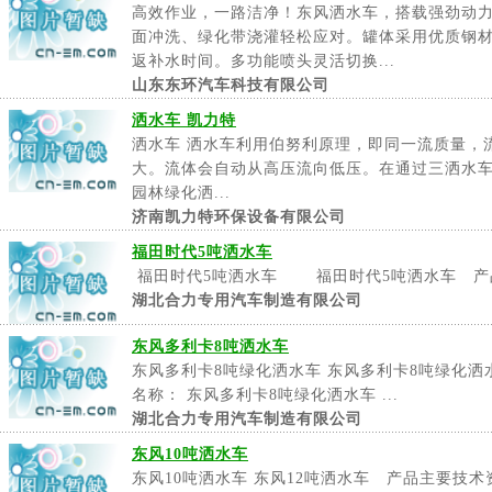
高效作业，一路洁净！东风洒水车，搭载强劲动
面冲洗、绿化带浇灌轻松应对。罐体采用优质钢
返补水时间。多功能喷头灵活切换...
山东东环汽车科技有限公司
洒水车 凯力特
洒水车 洒水车利用伯努利原理，即同一流质量，
大。流体会自动从高压流向低压。在通过三洒水
园林绿化洒...
济南凯力特环保设备有限公司
福田时代5吨洒水车
福田时代5吨洒水车 福田时代5吨洒水车 产品主
湖北合力专用汽车制造有限公司
东风多利卡8吨洒水车
东风多利卡8吨绿化洒水车 东风多利卡8吨绿化洒
名称： 东风多利卡8吨绿化洒水车 ...
湖北合力专用汽车制造有限公司
东风10吨洒水车
东风10吨洒水车 东风12吨洒水车 产品主要技术