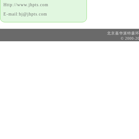
Http://www.jhpts.com
E-mail:bj@jhpts.com
北京嘉华派特森
© 2000-20