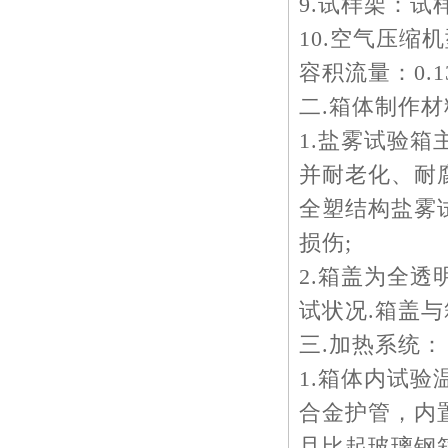
9.试样架：试
10.空气压缩机
容积流量：0.13
二.箱体制作材
1.盐雾试验
并耐老化、耐
全塑结构盐雾
损伤;
2.箱盖为全
试状况.箱盖与
三.加热系统：
1.箱体内试
合金护管，内
且比起玻璃钢