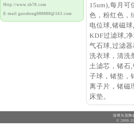
15um),每月
Http://www.zb78.com
E-mail:guosheng888888@163.com
色，粉红色，
电位球,锗磁球
KDF过滤球,
气石球,过滤器
洗衣球，清洗
土滤芯，锗石
子球，锗垫，
离子片，锗磁
床垫。
淄博兴茂
© 2000-20