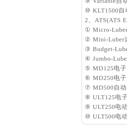
⑨ Variable
⑩ KLT1500自
2、ATS(ATS E
① Micro-Lu
② Mini-Lub
③ Budget-Lu
④ Jumbo-Lu
⑤ MD125电子
⑥ MD250电子
⑦ MD500自动
⑧ ULT125
⑨ ULT250
⑩ ULT500