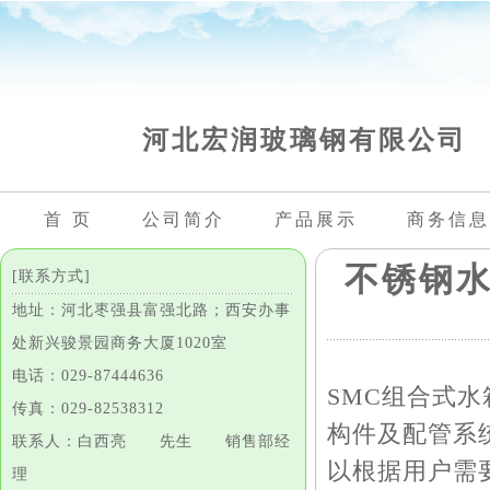
河北宏润玻璃钢有限公司
首 页
公司简介
产品展示
商务信息
不锈钢
[联系方式]
地址：河北枣强县富强北路；西安办事
处新兴骏景园商务大厦1020室
电话：029-87444636
SMC组合式
传真：029-82538312
构件及配管系
联系人：白西亮 先生 销售部经
以根据用户需要
理