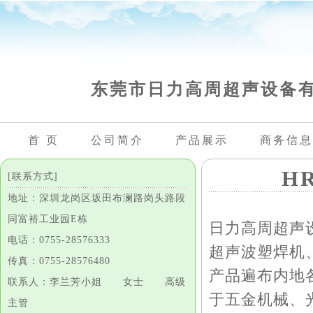
东莞市日力高周超声设备
首 页
公司简介
产品展示
商务信息
H
[联系方式]
地址：深圳龙岗区坂田布澜路岗头路段
同富裕工业园E栋
日力高周超声
电话：0755-28576333
超声波塑焊机
传真：0755-28576480
产品遍布内地
联系人：李兰芳小姐 女士 高级
于五金机械、
主管