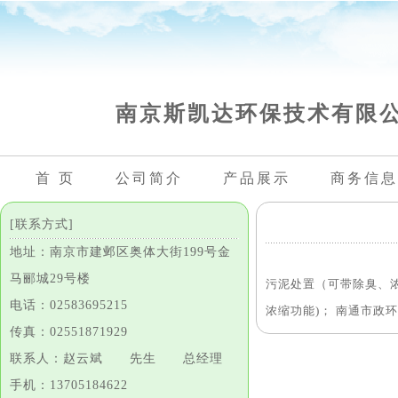
南京斯凯达环保技术有限
首 页
公司简介
产品展示
商务信息
[联系方式]
地址：南京市建邺区奥体大街199号金
马郦城29号楼
污泥处置（可带除臭、浓
电话：02583695215
浓缩功能)； 南通市政环保
传真：02551871929
联系人：赵云斌 先生 总经理
手机：13705184622