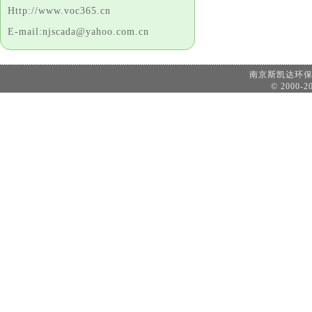
Http://www.voc365.cn
E-mail:njscada@yahoo.com.cn
南京斯凯达环
© 2000-20