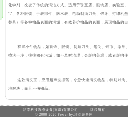
化学剂，改变了传统的清洁方式。适用于珠宝店、眼镜店、实验室
宝、各种眼镜、手表部件、防水表、电动剃须刀头、假牙、打印机
餐具）等各种物品表面的污垢，有效养护物品的表面，展现物品的
有些小件物品，如首饰、眼镜、剃须刀头、笔尖、钱币、徽章、
擦洗干净，往往积有污垢，如不及时清理，会影响美观，或者影响
这款清洗宝，应用超声波振荡，令您快速清洗物品，特别对沟、
地解决，而且不伤物品。
洁泰科技洗净设备(重庆)有限公司 版权所有
© 2000-2020 Power by:
环保设备网