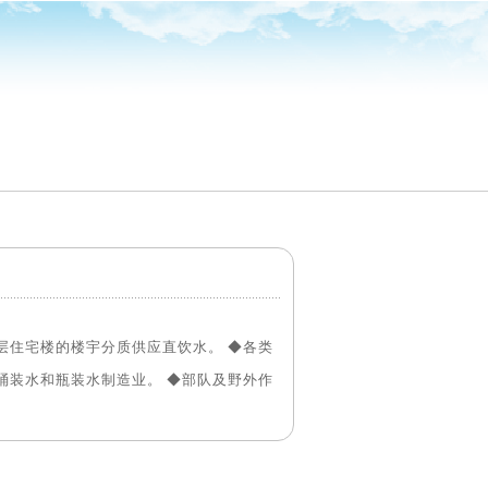
统
层住宅楼的楼宇分质供应直饮水。 ◆各类
桶装水和瓶装水制造业。 ◆部队及野外作
。