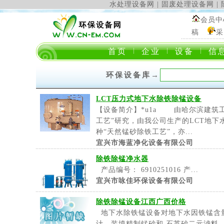
水处理设备网
|
固废处理设备网
|
会员中
稿
采
首页
企业
设备
信
环保设备库
→
LCT压力式地下水除铁除锰设备
【设备简介】*u1a 由哈尔滨建筑
工艺”研究，由我公司生产的LCT地
种“天然锰砂除铁工艺”，亦...
宜兴市海蓝净化设备有限公司
除铁除锰净水器
产品编号： 6910251016 产...
宜兴市咏佳环保设备有限公司
除铁除锰设备江西广西价格
地下水除铁锰设备对地下水因铁锰含
计。装填精制锰砂和 石英砂二元滤料，用