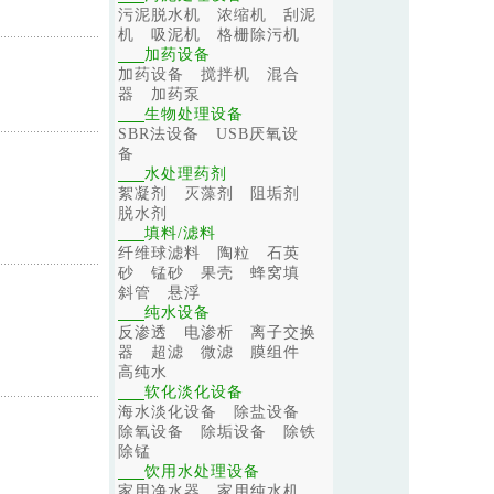
污泥脱水机
浓缩机
刮泥
机
吸泥机
格栅除污机
加药设备
加药设备
搅拌机
混合
器
加药泵
生物处理设备
SBR法设备
USB厌氧设
备
水处理药剂
絮凝剂
灭藻剂
阻垢剂
脱水剂
填料/滤料
纤维球滤料
陶粒
石英
砂
锰砂
果壳
蜂窝填
斜管
悬浮
纯水设备
反渗透
电渗析
离子交换
器
超滤
微滤
膜组件
高纯水
软化淡化设备
海水淡化设备
除盐设备
除氧设备
除垢设备
除铁
除锰
饮用水处理设备
家用净水器
家用纯水机