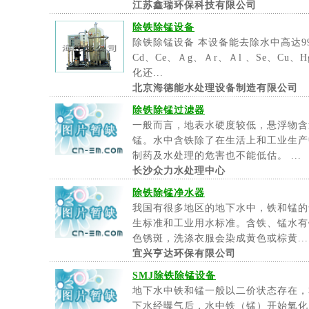
江苏鑫瑞环保科技有限公司
除铁除锰设备
除铁除锰设备 本设备能去除水中高达99
Cd、Ce、Ａg、Ａr、Ａl 、Se、C
化还...
北京海德能水处理设备制造有限公司
除铁除锰过滤器
一般而言，地表水硬度较低，悬浮物含
锰。水中含铁除了在生活上和工业生产
制药及水处理的危害也不能低估。 ...
长沙众力水处理中心
除铁除锰净水器
我国有很多地区的地下水中，铁和锰的
生标准和工业用水标准。含铁、锰水有
色锈斑，洗涤衣服会染成黄色或棕黄...
宜兴亨达环保有限公司
SMJ除铁除锰设备
地下水中铁和锰一般以二价状态存在，
下水经曝气后，水中铁（锰）开始氧化