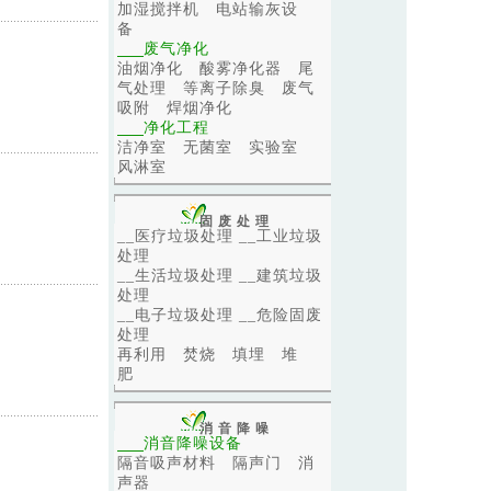
加湿搅拌机
电站输灰设
备
废气净化
油烟净化
酸雾净化器
尾
气处理
等离子除臭
废气
吸附
焊烟净化
净化工程
洁净室
无菌室
实验室
风淋室
固废处理
__医疗垃圾处理
__工业垃圾
处理
__生活垃圾处理
__建筑垃圾
处理
__电子垃圾处理
__危险固废
处理
再利用
焚烧
填埋
堆
肥
消音降噪
消音降噪设备
隔音吸声材料
隔声门
消
声器