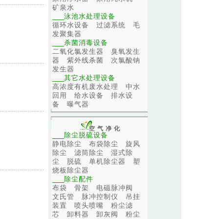
矿泉水
泳池水处理设备
循环水设备
过滤系统
毛
发聚集器
杀菌消毒设备
二氧化氯发生器
臭氧发生
器
紫外线杀菌
次氯酸钠
发生器
其它水处理设备
高浓度有机废水处理
中水
回用
给水设备
排水设
备
曝气器
空气净化
除尘脱硫设备
静电除尘
布袋除尘
旋风
除尘
滤筒除尘
湿式除
尘
脱硫
单机除尘器
塑
烧板除尘器
除尘配件
布袋
骨架
电磁脉冲阀
文氏管
脉冲控制仪
吊挂
装置
喷头喷嘴
粉尘滤
芯
卸料器
卸灰阀
粉尘