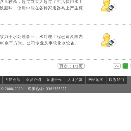
含量较高，超过或大大超过了生活饮用水卫
铁腥味，使用中能在各种家用器具上产生棕
致力于水处理事业，水处理工程已遍及国内
500余平方米。公司专业从事软化水设备、
页次：
1
/
3
页
<-
1
VIP会员
会员介绍
加盟合作
人才招募
网站地图
联系我们
© 2000-2020 客服热线:13392555277