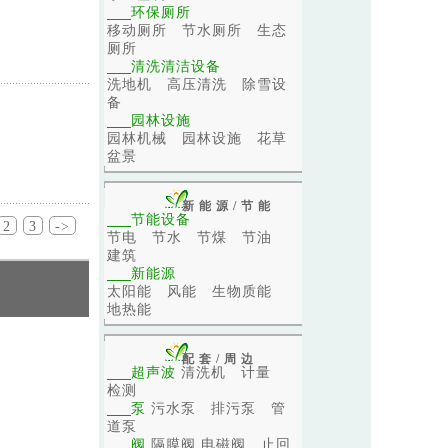
环保厕所
移动厕所
节水厕所
生态
厕所
清洗清洁设备
洗地机
高压清洗
除雪设
备
园林设施
园林机械
园林设施
花草
盆景
新能源/节能
节能设备
2
3
->
节电
节水
节煤
节油
建筑
新能源
太阳能
风能
生物质能
地热能
配套/周边
超声波
清洗机
计量
检测
泵
污水泵
排污泵
管
道泵
阀
隔膜阀
电磁阀
止回