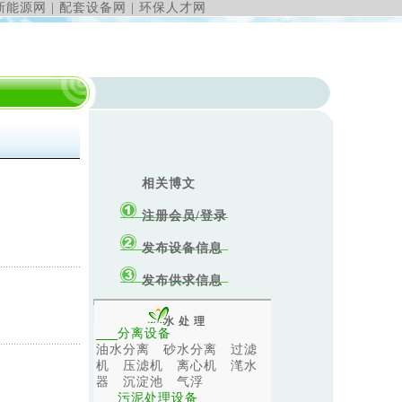
新能源网
|
配套设备网
|
环保人才网
相关博文
注册会员
/
登录
发布设备信息
发布供求信息
水处理
分离设备
油水分离
砂水分离
过滤
机
压滤机
离心机
滗水
器
沉淀池
气浮
污泥处理设备