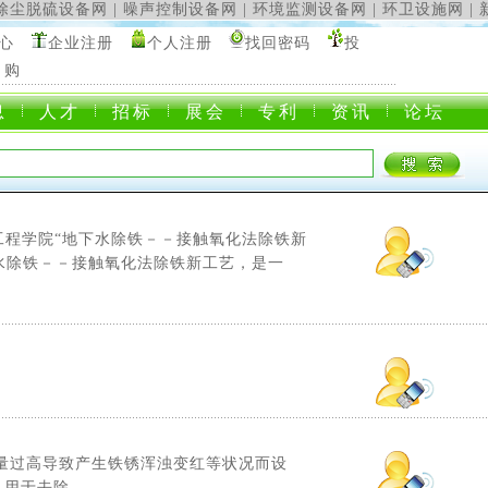
除尘脱硫设备网
|
噪声控制设备网
|
环境监测设备网
|
环卫设施网
|
心
企业注册
个人注册
找回密码
投
 购
客服电话:13392555277
息
人才
招标
展会
专利
资讯
论坛
工程学院“地下水除铁－－接触氧化法除铁新
下水除铁－－接触氧化法除铁新工艺，是一
量过高导致产生铁锈浑浊变红等状况而设
于去除...